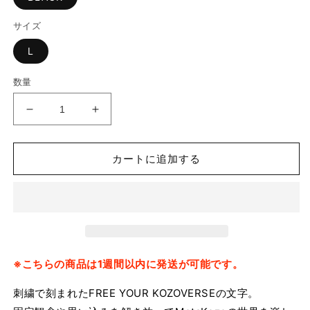
サイズ
L
数量
【即
【即
出
出
荷
荷
カートに追加する
可
可
能】
能】
&quot;KOZOVERSE&quot;
&quot;KOZOVERSE&quot;
Hoodie
Hoodie
の
の
数
数
量
量
※こちらの商品は1週間以内に発送が可能です。
を
を
刺繍で刻まれたFREE YOUR KOZOVERSEの文字。
減
増