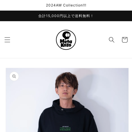
コンテ
2024AW Collection!!!
ンツに
進む
合計15,000円以上で送料無料！
カ
ー
ト
商品情
報にス
キップ