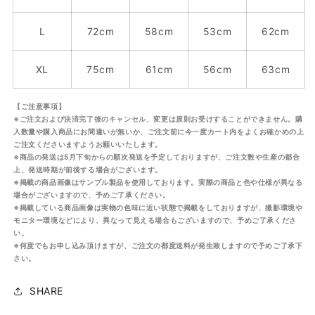
L
72cm
58cm
53cm
62cm
XL
75cm
61cm
56cm
63cm
【ご注意事項】
※ご注文および決済完了後のキャンセル、変更は原則お受けすることができません。購
入数量や購入商品にお間違いが無いか、ご注文前に今一度カート内をよくお確かめの上
ご注文くださいますようお願いいたします。
※商品の発送は5月下旬からの順次発送を予定しておりますが、ご注文数や生産の都合
上、発送時期が前後する場合がございます。
※掲載の商品画像はサンプル製品を使用しております。実際の商品と色や仕様が異なる
場合がございますので、予めご了承ください。
※掲載している商品画像は実物の色味に近い状態で掲載をしておりますが、撮影環境や
モニター環境などにより、異なって見える場合もございますので、予めご了承くださ
い。
※何度でもお申し込み頂けますが、ご注文の都度送料が発生致しますので予めご了承下
さい。
SHARE