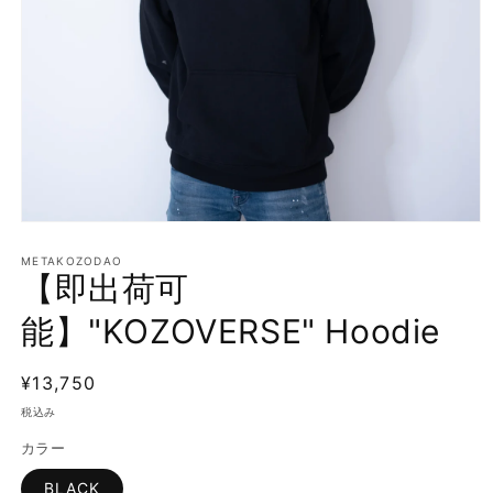
モ
ー
METAKOZODAO
ダ
【即出荷可
ル
で
能】"KOZOVERSE" Hoodie
メ
デ
ィ
通
¥13,750
ア
常
(1)
税込み
を
価
開
カラー
格
く
BLACK