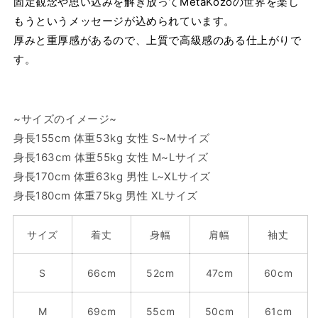
ら
や
固定観念や思い込みを解き放ってMetaKozoの世界を楽し
す
す
もうというメッセージが込められています。
厚みと重厚感があるので、上質で高級感のある仕上がりで
す。
~サイズのイメージ~
身長155cm 体重53kg 女性 S~Mサイズ
身長163cm 体重55kg 女性 M~Lサイズ
身長170cm 体重63kg 男性 L~XLサイズ
身長180cm 体重75kg 男性 XLサイズ
サイズ
着丈
身幅
肩幅
袖丈
S
66cm
52cm
47cm
60cm
M
69cm
55cm
50cm
61cm